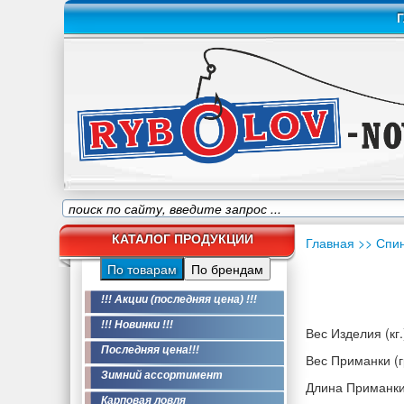
Г
КАТАЛОГ ПРОДУКЦИИ
Главная
>> Спи
По товарам
По брендам
!!! Акции (последняя цена) !!!
!!! Новинки !!!
Вес Изделия (кг.
Последняя цена!!!
Вес Приманки (гр
Зимний ассортимент
Длина Приманки
Карповая ловля