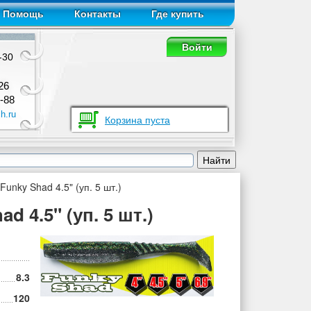
Помощь
Контакты
Где купить
Войти
-30
26
-88
h.ru
Корзина пуста
unky Shad 4.5" (уп. 5 шт.)
 4.5" (уп. 5 шт.)
8.3
120