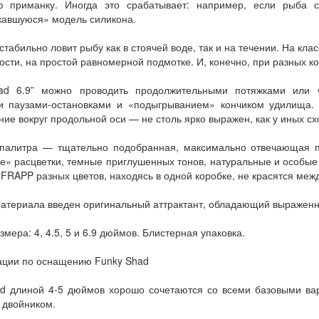
ю приманку. Иногда это срабатывает: например, если рыба с
авшуюся» модель силикона.
стабильно ловит рыбу как в стоячей воде, так и на течении. На кл
ости, на простой равномерной подмотке. И, конечно, при разных 
ad 6.9” можно проводить продолжительными потяжками или 
и паузами-остановками и «подыгрыванием» кончиком удилища.
ние вокруг продольной оси — не столь ярко выражен, как у иных сх
палитра — тщательно подобранная, максимально отвечающая по
е» расцветки, темные приглушенных тонов, натуральные и особые
FRAPP разных цветов, находясь в одной коробке, не красятся межд
материала введен оригинальный аттрактант, обладающий выражен
мера: 4, 4.5, 5 и 6.9 дюймов. Блистерная упаковка.
ции по оснащению Funky Shad
d длиной 4-5 дюймов хорошо сочетаются со всеми базовыми ва
 двойником.