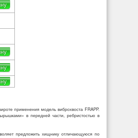
ину
ину
ину
ину
ироте применения модель виброхвоста FRAPP.
ырышками» в передней части, ребристостью в
зволяет предложить хищнику отличающуюся по