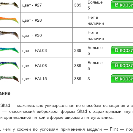
Больше
В корз
цвет - #27
389
5
Нет в
цвет - #28
наличии
Нет в
цвет - #30
наличии
Больше
В корз
цвет - PAL03
389
5
Больше
В корз
цвет - PAL06
389
5
В корз
цвет - PAL15
389
3
ание
 Shad — максимально универсальная по способам оснащения и ш
я — классический виброхвост формы Shad с характерными «пуп
 и оригинальной пяткой в форме широкого пятиугольника.
а, чем у схожей по условиям применения модели — Flint — по