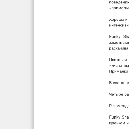
поведени
«примельк
Хорошо и 
интенсивн
Funky Sh
заметным
раскачива
Цветовая 
«кислотны
Приманки 
В состав 
Четыре раз
Рекоменда
Funky Sha
крючком и