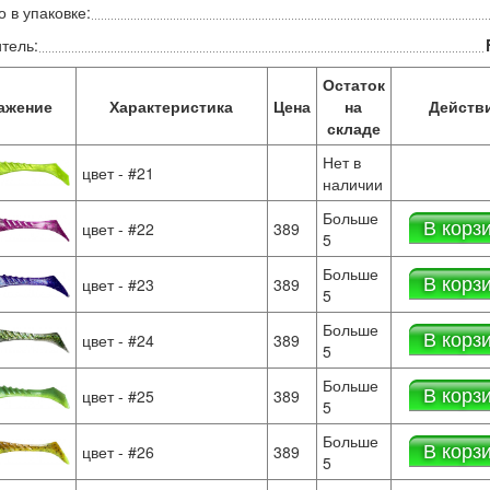
 в упаковке:
тель:
Остаток
ажение
Характеристика
Цена
на
Действ
складе
Нет в
цвет - #21
наличии
Больше
В корз
цвет - #22
389
5
Больше
В корз
цвет - #23
389
5
Больше
В корз
цвет - #24
389
5
Больше
В корз
цвет - #25
389
5
Больше
В корз
цвет - #26
389
5