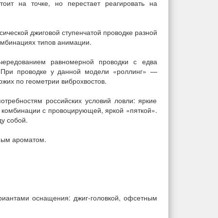
тоит на точке, но перестает реагировать на
ассической джиговой ступенчатой проводке разной
комбинациях типов анимации.
чередованием равномерной проводки с едва
 При проводке у данной модели «роллинг» —
ожих по геометрии виброхвостов.
требностям российских условий ловли: яркие
 комбинации с провоцирующей, яркой «пяткой».
у собой.
ным ароматом.
риантами оснащения: джиг-головкой, офсетным