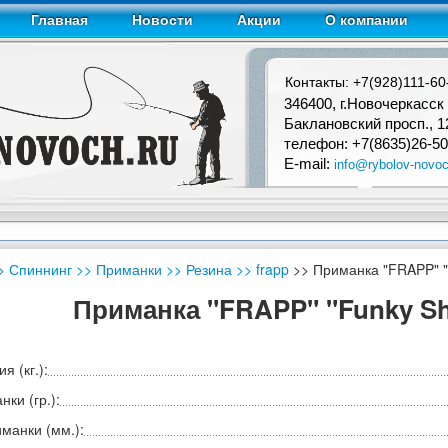
Главная
Новости
Акции
О компании
Контакты: +7(928)111-60
346400, г.Новочеркасск
Баклановский просп., 1
телефон: +7(8635)26-50
E-mail:
info@rybolov-novoc
> Спиннинг
>> Приманки
>> Резина
>> frapp
>> Приманка "FRAPP" "F
Приманка "FRAPP" "Funky Shad
я (кг.):
ки (гр.):
манки (мм.):