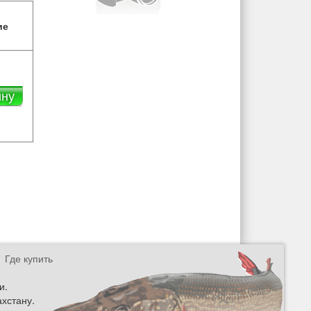
ие
ину
Где купить
и.
ахстану.