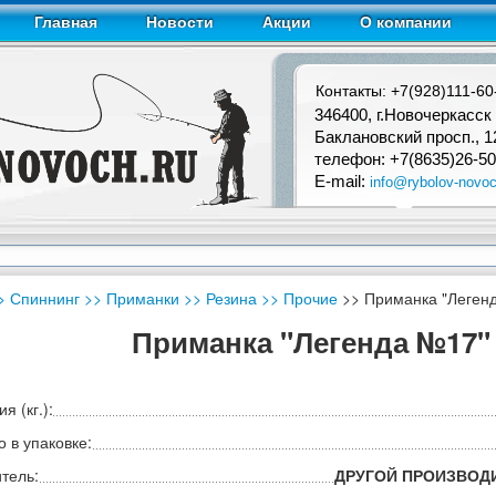
Главная
Новости
Акции
О компании
Контакты: +7(928)111-60
346400, г.Новочеркасск
Баклановский просп., 1
телефон: +7(8635)26-50
E-mail:
info@rybolov-novoc
> Спиннинг
>> Приманки
>> Резина
>> Прочие
>> Приманка "Легенда
Приманка "Легенда №17" 2
я (кг.):
 в упаковке:
тель:
ДРУГОЙ ПРОИЗВОД