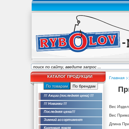
КАТАЛОГ ПРОДУКЦИИ
Главная
>
По товарам
По брендам
Пр
!!! Акции (последняя цена) !!!
!!! Новинки !!!
Вес Издели
Последняя цена!!!
Вес Приман
Зимний ассортимент
Длина При
Карповая ловля