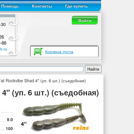
Помощь
Контакты
Где купить
Войти
-30
26
-88
h.ru
Корзина пуста
t Rockvibe Shad 4" (уп. 6 шт.) (съедобная)
4" (уп. 6 шт.) (съедобная)
9.0
100