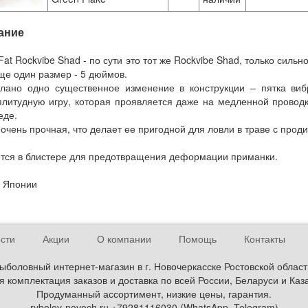
ание
Fat Rockvibe Shad - по сути это тот же Rockvibe Shad, только силь
ще один размер - 5 дюймов.
лано одно существенное изменение в конструкции – пятка виб
литудную игру, которая проявляется даже на медленной проводк
еде.
очень прочная, что делает ее пригодной для ловли в траве с прод
тся в блистере для предотвращения деформации приманки.
 Японии
сти
Акции
О компании
Помощь
Контакты
ыболовный интернет-магазин в г. Новочеркасске Ростовской област
 комплектация заказов и доставка по всей России, Беларуси и Каз
Продуманный ассортимент, низкие цены, гарантия.
rybolov-novoch.ru +79281116030 (WhatsApp, Telegram)