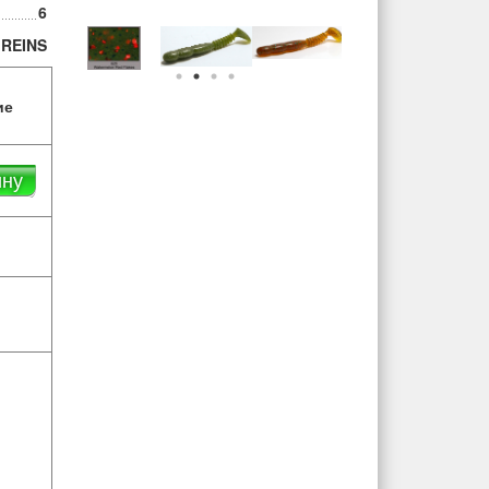
6
REINS
ие
ину