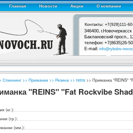
Главная
Новости
Акции
О компании
Контакты: +7(928)111-60
346400, г.Новочеркасск
Баклановский просп., 1
телефон: +7(8635)26-50
E-mail:
info@rybolov-novoc
> Спиннинг
>> Приманки
>> Резина
>> reins
>> Приманка "REINS" "Fa
иманка "REINS" "Fat Rockvibe Shad 
я (кг.):
ки (гр.):
манки (мм.):