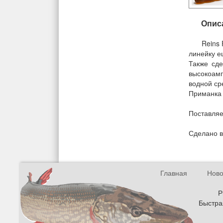
Опис
Reins 
линейку е
Также сде
высокоамп
водной ср
Приманка 
Поставляе
Сделано в
Главная
Ново
Р
Быстрая