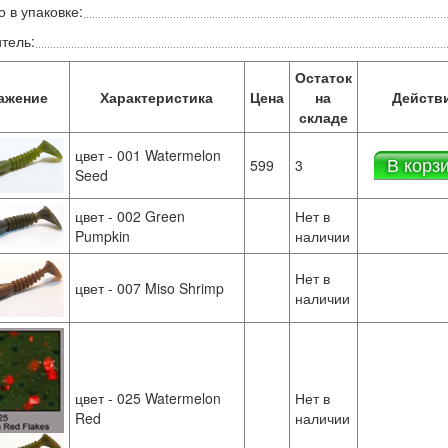
 в упаковке:
тель:
Остаток
ажение
Характеристика
Цена
на
Действ
складе
цвет - 001 Watermelon
В корз
599
3
Seed
цвет - 002 Green
Нет в
Pumpkin
наличии
Нет в
цвет - 007 Miso Shrimp
наличии
цвет - 025 Watermelon
Нет в
Red
наличии