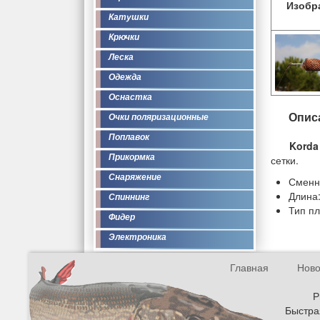
Изобр
Катушки
Крючки
Леска
Одежда
Оснастка
Опис
Очки поляризационные
Поплавок
Korda
Прикормка
сетки.
Снаряжение
Сменна
Длина
Спиннинг
Тип п
Фидер
Электроника
Главная
Ново
Р
Быстрая