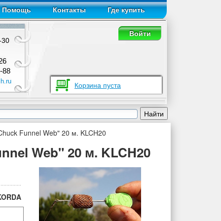
Помощь
Контакты
Где купить
Войти
-30
26
-88
h.ru
Корзина пуста
Chuck Funnel Web" 20 м. KLCH20
nnel Web" 20 м. KLCH20
KORDA