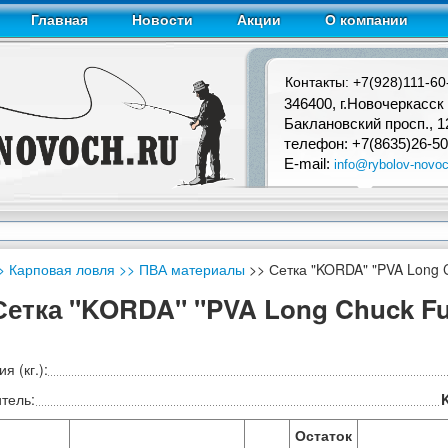
Главная
Новости
Акции
О компании
Контакты: +7(928)111-60
346400, г.Новочеркасск
Баклановский просп., 1
телефон: +7(8635)26-50
E-mail:
info@rybolov-novoc
> Карповая ловля
>> ПВА материалы
>> Сетка "KORDA" "PVA Long 
Сетка "KORDA" "PVA Long Chuck Fu
я (кг.):
тель:
Остаток