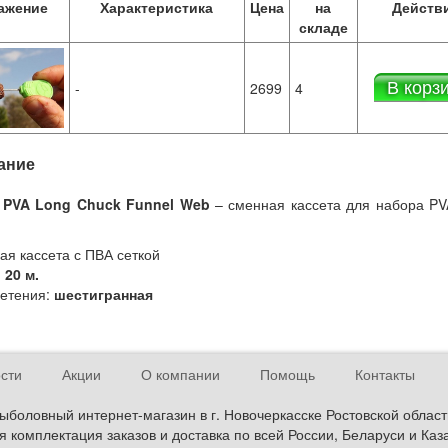
ажение
Характеристика
Цена
на
Действ
складе
В корз
-
2699
4
ание
 PVA Long Chuck Funnel Web
– сменная кассета для набора PV
я кассета с ПВА сеткой
:
20 м.
летения:
шестигранная
сти
Акции
О компании
Помощь
Контакты
ыболовный интернет-магазин в г. Новочеркасске Ростовской област
 комплектация заказов и доставка по всей России, Беларуси и Каз