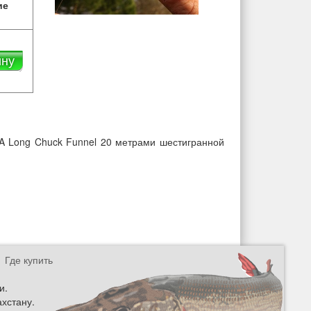
ие
ину
A Long Chuck Funnel 20 метрами шестигранной
Где купить
и.
ахстану.