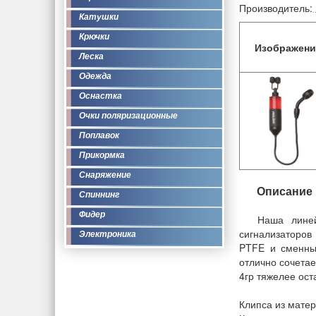
Производитель:
Катушки
Крючки
Изображени
Леска
Одежда
Оснастка
Очки поляризационные
Поплавок
Прикормка
Снаряжение
Описание
Спиннинг
Фидер
Наша линей
сигнализаторов
Электроника
PTFE и сменны
отлично сочетае
4гр тяжелее ост
Клипса из мате