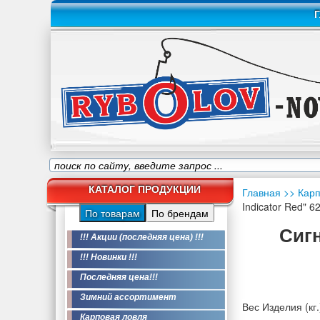
Г
КАТАЛОГ ПРОДУКЦИИ
Главная
>> Кар
Indicator Red" 6
По товарам
По брендам
Сигн
!!! Акции (последняя цена) !!!
!!! Новинки !!!
Последняя цена!!!
Зимний ассортимент
Вес Изделия (кг.
Карповая ловля