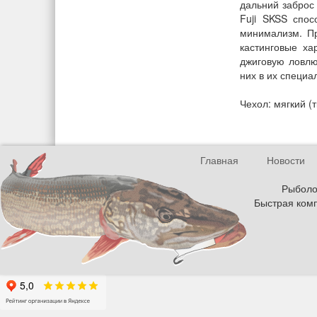
дальний заброс
Fuji SKSS спос
минимализм. Пр
кастинговые ха
джиговую ловлю
них в их специа
Чехол: мягкий (
Главная
Новости
Рыболов
Быстрая комп