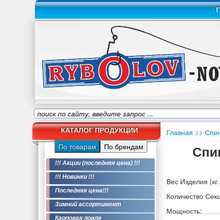
Г
КАТАЛОГ ПРОДУКЦИИ
Главная
>> Спи
По товарам
По брендам
Спин
!!! Акции (последняя цена) !!!
!!! Новинки !!!
Вес Изделия (кг.
Последняя цена!!!
Количество Сек
Зимний ассортимент
Мощность:
Карповая ловля