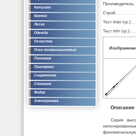
Производитель:
Катушки
Строй:
Крючки
Тест max (гр.):
Леска
Тест min (гр.):
Одежда
Оснастка
Изображени
Очки поляризационные
Поплавок
Прикормка
Снаряжение
Спиннинг
Фидер
Электроника
Описание
Серия высо
неполированные
феноменальную 