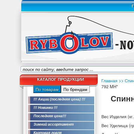
Г
КАТАЛОГ ПРОДУКЦИИ
Главная
>> Спи
792 MH"
По товарам
По брендам
Спинн
!!! Акции (последняя цена) !!!
!!! Новинки !!!
Вес Изделия (кг.
Последняя цена!!!
Зимний ассортимент
Вес Удилища (гр
Карповая ловля