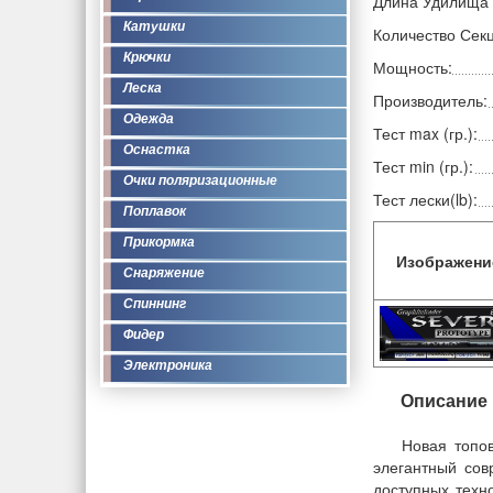
Длина Удилища 
Катушки
Количество Сек
Крючки
Мощность:
Леска
Производитель:
Одежда
Тест max (гр.):
Оснастка
Тест min (гр.):
Очки поляризационные
Тест лески(lb):
Поплавок
Прикормка
Изображени
Снаряжение
Спиннинг
Фидер
Электроника
Описание
Новая топов
элегантный сов
доступных техно