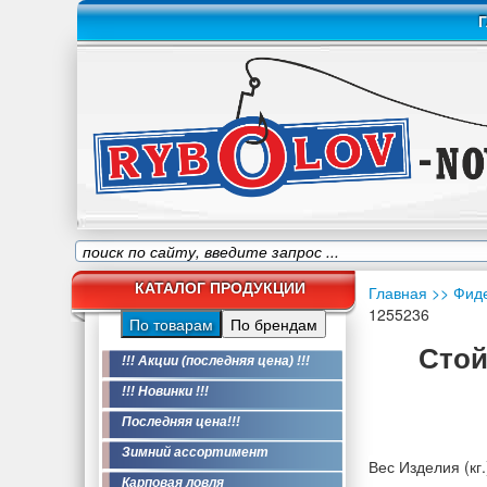
Г
КАТАЛОГ ПРОДУКЦИИ
Главная
>> Фид
1255236
По товарам
По брендам
Стой
!!! Акции (последняя цена) !!!
!!! Новинки !!!
Последняя цена!!!
Зимний ассортимент
Вес Изделия (кг.
Карповая ловля