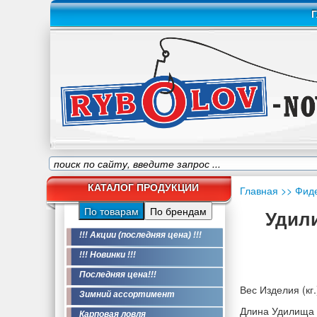
Г
КАТАЛОГ ПРОДУКЦИИ
Главная
>> Фид
По товарам
По брендам
Удили
!!! Акции (последняя цена) !!!
!!! Новинки !!!
Последняя цена!!!
Вес Изделия (кг.
Зимний ассортимент
Длина Удилища 
Карповая ловля