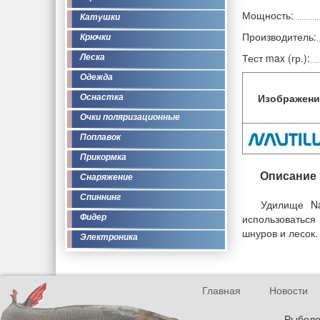
Мощность:
Катушки
Производитель:
Крючки
Тест max (гр.):
Леска
Одежда
Изображени
Оснастка
Очки поляризационные
Поплавок
Прикормка
Описание
Снаряжение
Спиннинг
Удилище Na
использоваться 
Фидер
шнуров и лесок.
Электроника
Главная
Новости
Рыболов