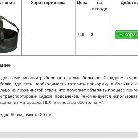
ажение
Характеристика
Цена
на
Действ
складе
В корз
-
749
3
ание
 для замешивания рыболовного корма большое. Складное ведро 
алки, где есть необходимость готовить прикормку в больших о
ольцо из пружинистой стали, что помогает облегчить процесс приг
и транспортировки садков, подсачеков. Рекомендуется использоват
вается из материала ПВХ плотностью 650 гр. на м².
едра 50 см, высота 20 см.