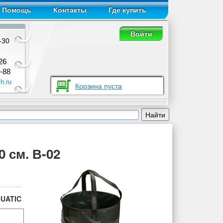
Помощь
Контакты
Где купить
Войти
-30
26
-88
h.ru
Корзина пуста
 см. В-02
UATIC