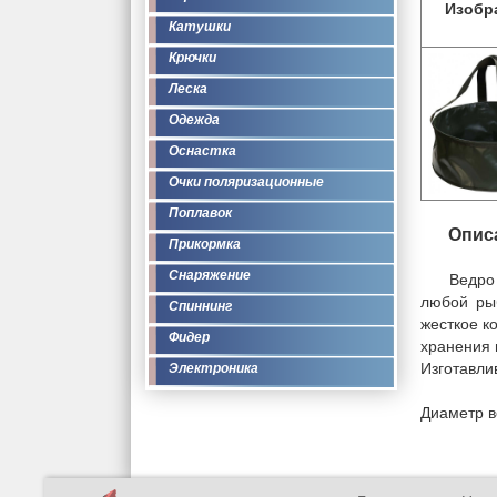
Изобр
Катушки
Крючки
Леска
Одежда
Оснастка
Очки поляризационные
Поплавок
Опис
Прикормка
Снаряжение
Ведро
любой рыб
Спиннинг
жесткое к
Фидер
хранения 
Изготавли
Электроника
Диаметр в