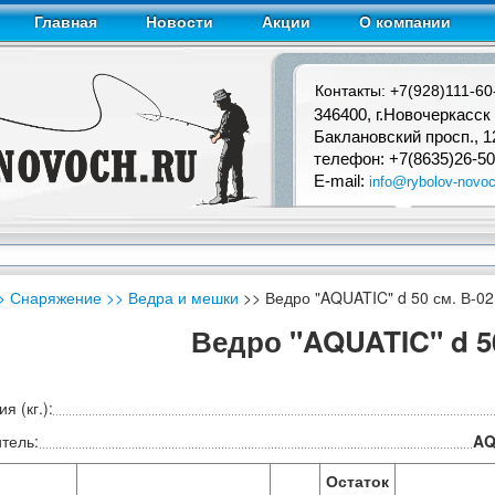
Главная
Новости
Акции
О компании
Контакты: +7(928)111-60
346400, г.Новочеркасск
Баклановский просп., 1
телефон: +7(8635)26-50
E-mail:
info@rybolov-novoc
> Снаряжение
>> Ведра и мешки
>> Ведро "AQUATIC" d 50 см. В-02
Ведро "AQUATIC" d 50
я (кг.):
тель:
AQ
Остаток