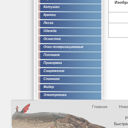
Изобр
Катушки
Крючки
Леска
Одежда
Оснастка
Очки поляризационные
Поплавок
Прикормка
Снаряжение
Спиннинг
Фидер
Электроника
Главная
Ново
Р
Быстрая