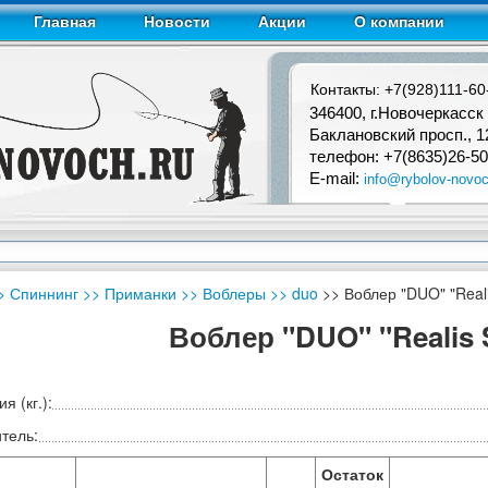
Главная
Новости
Акции
О компании
Контакты: +7(928)111-60
346400, г.Новочеркасск
Баклановский просп., 1
телефон: +7(8635)26-50
E-mail:
info@rybolov-novoc
> Спиннинг
>> Приманки
>> Воблеры
>> duo
>> Воблер "DUO" "Reali
Воблер "DUO" "Realis 
я (кг.):
тель:
Остаток