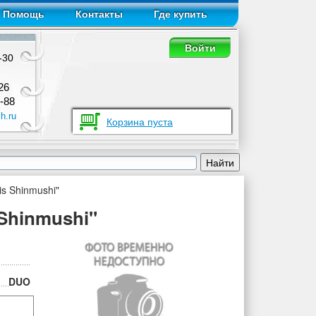
Помощь
Контакты
Где купить
Войти
-30
26
-88
h.ru
Корзина пуста
s Shinmushi"
Shinmushi"
DUO