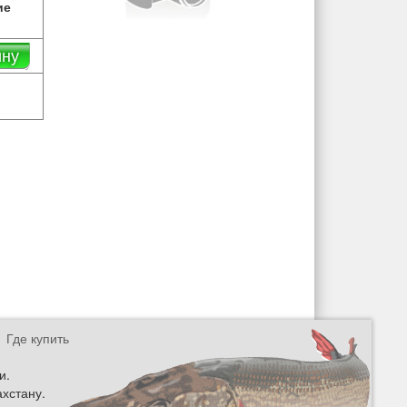
ие
ину
Где купить
и.
ахстану.