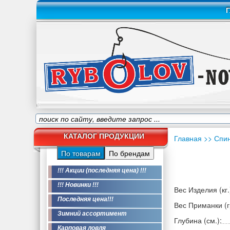
Г
КАТАЛОГ ПРОДУКЦИИ
Главная
>> Спи
По товарам
По брендам
!!! Акции (последняя цена) !!!
!!! Новинки !!!
Вес Изделия (кг.
Последняя цена!!!
Вес Приманки (гр
Зимний ассортимент
Глубина (см.):
Карповая ловля