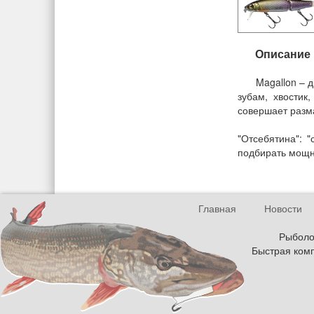
Описание
Magallon – 
зубам, хвостик
совершает разма
"Отсебятина": 
подбирать мощно
Главная
Новости
Рыболов
Быстрая комп