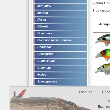
Длина При
Катушки
Производи
Крючки
Леска
Изобр
Одежда
Оснастка
Очки поляризационные
Поплавок
Прикормка
Снаряжение
Спиннинг
Фидер
Электроника
Главная
Ново
Р
Быстрая