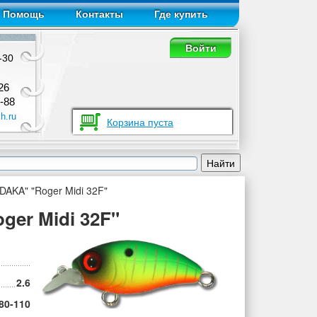
Помощь
Контакты
Где купить
Войти
-30
26
-88
h.ru
Корзина пуста
AKA" "Roger Midi 32F"
er Midi 32F"
2.6
80-110