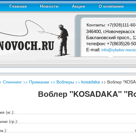
Главная
Новости
Акции
О компании
Контакты: +7(928)111-60
346400, г.Новочеркасск
Баклановский просп., 1
телефон: +7(8635)26-50
E-mail:
info@rybolov-novoc
> Спиннинг
>> Приманки
>> Воблеры
>> kosadaka
>> Воблер "KOSAD
Воблер "KOSADAKA" "Rog
я (кг.):
ки (гр.):
м.):