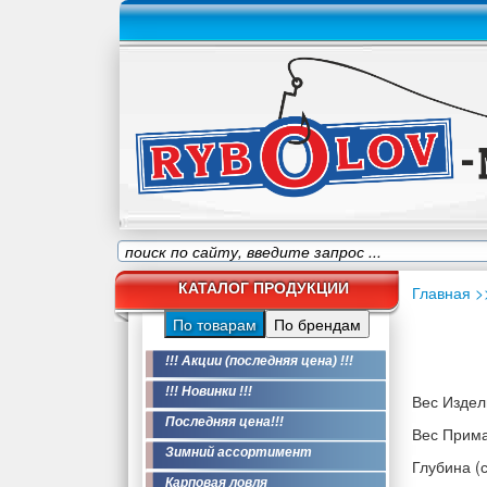
КАТАЛОГ ПРОДУКЦИИ
Главная
>
По товарам
По брендам
!!! Акции (последняя цена) !!!
!!! Новинки !!!
Вес Издели
Последняя цена!!!
Вес Приман
Зимний ассортимент
Глубина (с
Карповая ловля