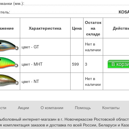
манки (мм.):
тель:
KOS
Остаток
ажение
Характеристика
Цена
на
Действ
складе
Нет в
цвет - GT
наличии
В корз
цвет - MHT
599
3
Нет в
цвет - NT
наличии
сти
Акции
О компании
Помощь
Контакты
ыболовный интернет-магазин в г. Новочеркасске Ростовской област
 комплектация заказов и доставка по всей России, Беларуси и Каз