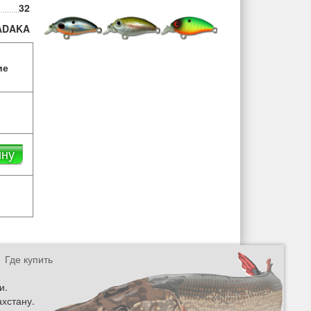
32
ADAKA
ие
ину
Где купить
и.
ахстану.