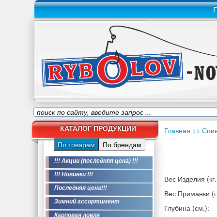
Г
КАТАЛОГ ПРОДУКЦИИ
Главная
>> Спи
По товарам
По брендам
!!! Акции (последняя цена) !!!
!!! Новинки !!!
Вес Изделия (кг.
Последняя цена!!!
Вес Приманки (гр
Зимний ассортимент
Глубина (см.):
Карповая ловля