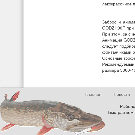
лакокрасочное п
Заброс и анима
GODZI 90F при 
При этом, за сч
Анимация GODZI
следует подбир
фонтанчиками б
Основные трофеи
Рекомендуемый 
размера 3000-40
Главная
Новости
Рыболов
Быстрая комп