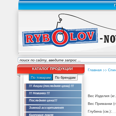
Г
КАТАЛОГ ПРОДУКЦИИ
Главная
>> Спи
По товарам
По брендам
!!! Акции (последняя цена) !!!
!!! Новинки !!!
Вес Изделия (кг.
Последняя цена!!!
Вес Приманки (гр
Зимний ассортимент
Глубина (см.):
Карповая ловля