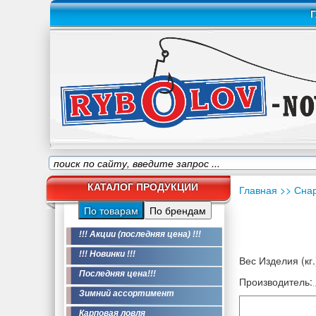
Г
КАТАЛОГ ПРОДУКЦИИ
Главная
>> Сна
По товарам
По брендам
!!! Акции (последняя цена) !!!
!!! Новинки !!!
Вес Изделия (кг.
Последняя цена!!!
Производитель:
Зимний ассортимент
Карповая ловля