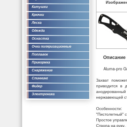
Изображе
Катушки
Крючки
Леска
Одежда
Оснастка
Очки поляризационные
Поплавок
Описание
Прикормка
Aluma-pro G
Снаряжение
Спиннинг
Захват поможе
приводится в 
Фидер
анодированный 
Электроника
нержавеющей ста
Особенности:
"Пистолетный" с
Простое управл
Стропа на руку.